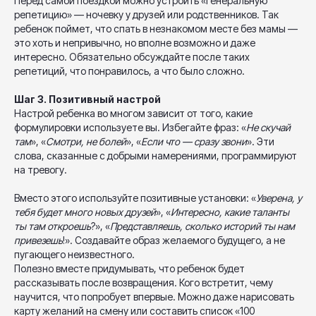
Перед самой поездкой можно устроить «генеральную
репетицию» — ночевку у друзей или родственников. Так
ребенок поймет, что спать в незнакомом месте без мамы —
это хоть и непривычно, но вполне возможно и даже
интересно. Обязательно обсуждайте после таких
репетиций, что понравилось, а что было сложно.
Шаг 3. Позитивный настрой
Настрой ребенка во многом зависит от того, какие
формулировки используете вы. Избегайте фраз: «
Не скучай
там
», «
Смотри, не болей
», «
Если что — сразу звони
». Эти
слова, сказанные с добрыми намерениями, программируют
на тревогу.
Вместо этого используйте позитивные установки: «
Уверена, у
тебя будет много новых друзей
», «
Интересно, какие таланты
ты там откроешь
?», «
Представляешь, сколько историй ты нам
привезешь
!». Создавайте образ желаемого будущего, а не
пугающего неизвестного.
Полезно вместе придумывать, что ребенок будет
рассказывать после возвращения. Кого встретит, чему
научится, что попробует впервые. Можно даже нарисовать
карту желаний на смену или составить список «100