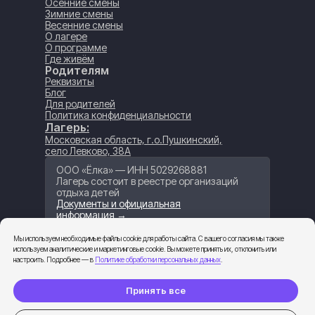
Осенние смены
Зимние смены
Весенние смены
О лагере
О программе
Где живём
Родителям
Реквизиты
Блог
Для родителей
Политика конфиденциальности
Лагерь:
Московская область, г.о.Пушкинский,
село Левково, 38А
ООО «Ёлка» — ИНН 5029268881
Лагерь состоит в реестре организаций
отдыха детей
Документы и официальная
информация →
Мы используем необходимые файлы cookie для работы сайта. С вашего согласия мы также
Забронировать
используем аналитические и маркетинговые cookie. Вы можете принять их, отклонить или
настроить. Подробнее — в
Политике обработки персональных данных
.
Заказать звонок
Принять все
Написать нам
Партнеры