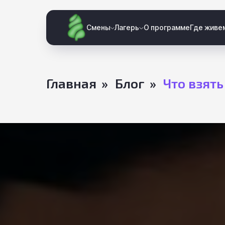
Смены
Лагерь
О программе
Где живе
Главная
»
Блог
»
Что взять