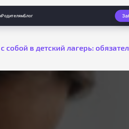
За
м
Родителям
Блог
 с собой в детский лагерь: обязате