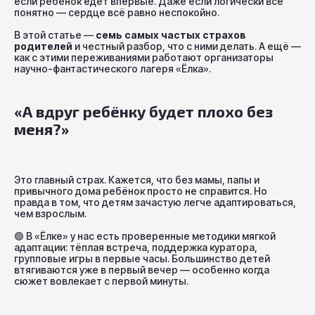
если ребёнок едет впервые. Даже если логически всё
понятно — сердце всё равно неспокойно.
В этой статье —
семь самых частых страхов
родителей
и честный разбор, что с ними делать. А ещё —
как с этими переживаниями работают организаторы
научно-фантастического лагеря «Ёлка».
«А вдруг ребёнку будет плохо без
меня?»
Это главный страх. Кажется, что без мамы, папы и
привычного дома ребёнок просто не справится. Но
правда в том, что детям зачастую легче адаптироваться,
чем взрослым.
🟢
В «Ёлке» у нас есть проверенные методики мягкой
адаптации: тёплая встреча, поддержка куратора,
групповые игры в первые часы. Большинство детей
втягиваются уже в первый вечер — особенно когда
сюжет вовлекает с первой минуты.