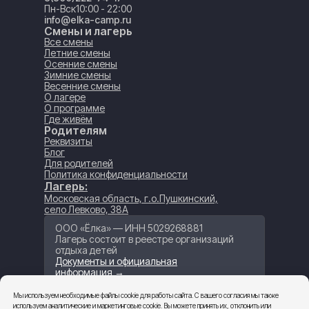
Пн-Вск
10:00 - 22:00
info@elka-camp.ru
Смены и лагерь
Все смены
Летние смены
Осенние смены
Зимние смены
Весенние смены
О лагере
О программе
Где живём
Родителям
Реквизиты
Блог
Для родителей
Политика конфиденциальности
Лагерь:
Московская область, г.о.Пушкинский,
село Левково, 38А
ООО «Ёлка» — ИНН 5029268881
Лагерь состоит в реестре организаций
отдыха детей
Документы и официальная
информация →
Мы используем необходимые файлы cookie для работы сайта. С вашего согласия мы также
Забронировать
используем аналитические и маркетинговые cookie. Вы можете принять их, отклонить или