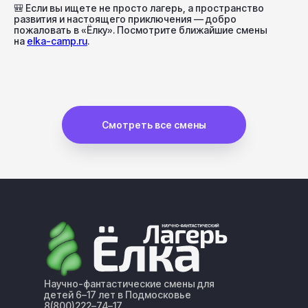
🎒
Если вы ищете не просто лагерь, а пространство
развития и настоящего приключения — добро
пожаловать в «Ёлку». Посмотрите ближайшие смены
на
elka-camp.ru
.
Смотреть все смены
Научно-фантастические смены для
детей 6–17 лет в Подмосковье
8(800)222–74–17